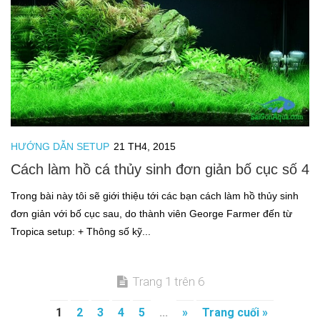
HƯỚNG DẪN SETUP
21 TH4, 2015
Cách làm hồ cá thủy sinh đơn giản bố cục số 4
Trong bài này tôi sẽ giới thiệu tới các bạn cách làm hồ thủy sinh
đơn giản với bố cục sau, do thành viên George Farmer đến từ
Tropica setup: + Thông số kỹ...
Trang 1 trên 6
1
2
3
4
5
...
»
Trang cuối »