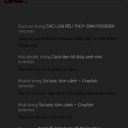
DucLoc
trong
CÁC LOẠI RÊU THỦY SINH FISSIDEN
14/07/2022
Shop còn rêu Fissidens fontanus không vậy. có ship đi tỉnh
không shop
hữu phước
trong
Cách làm hồ thủy sinh mini
01/09/2020
cho mình hỏi nền là gì loại gì vậy ạ
Khách
trong
Sơ lược tôm cảnh – Crayfish
26/04/2020
cho hoi tom nuoc ngot song o mo truong nhiet la bao nhieu
Khải
trong
Sơ lược tôm cảnh – Crayfish
05/04/2020
Cho mình hỏi cách nuôi tôm con