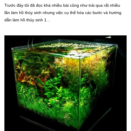
Cá thủy sinh
Trước đây tôi đã đọc khá nhiều bài cũng như trải qua rất nhiều
Tép kiểng
lần làm hồ thủy sinh nhưng việc cụ thể hóa các bước và hướng
dẫn làm hồ thủy sinh 1...
Tôm kiểng
Rêu hại
CỬA HÀNG THỦY SINH