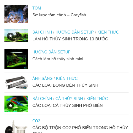
TÔM
Sơ lược tôm cảnh – Crayfish
BÀI CHÍNH
/
HƯỚNG DẪN SETUP
/
KIẾN THỨC
LÀM HỒ THỦY SINH TRONG 10 BƯỚC
HƯỚNG DẪN SETUP
Cách làm hồ thủy sinh mini
ÁNH SÁNG
/
KIẾN THỨC
CÁC LOẠI BÓNG ĐÈN THỦY SINH
BÀI CHÍNH
/
CÁ THỦY SINH
/
KIẾN THỨC
CÁC LOẠI CÁ THỦY SINH PHỔ BIẾN
CO2
CÁC BỘ TRỘN CO2 PHỔ BIẾN TRONG HỒ THỦY