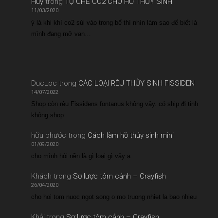
Huy
trong
TỰ CHẾ CO2 CHO HỒ THỦY SINH
11/03/2020
ý là khi khí co2 sủi vào trong bể thì nhìn làm sao để biết là
mình đang mở van…
DucLoc
trong
CÁC LOẠI RÊU THỦY SINH FISSIDEN
14/07/2022
Shop còn rêu Fissidens fontanus không vậy. có ship đi tỉnh
không shop
hữu phước
trong
Cách làm hồ thủy sinh mini
01/09/2020
cho mình hỏi nền là gì loại gì vậy ạ
Khách
trong
Sơ lược tôm cảnh – Crayfish
26/04/2020
cho hoi tom nuoc ngot song o mo truong nhiet la bao nhieu
Khải
trong
Sơ lược tôm cảnh – Crayfish