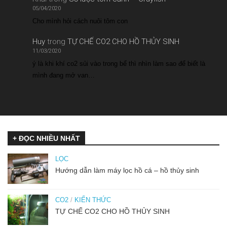
05/04/2020
Cho mình hỏi cách nuôi tôm con
Huy
trong
TỰ CHẾ CO2 CHO HỒ THỦY SINH
11/03/2020
ý là khi khí co2 sủi vào trong bể thì nhìn làm sao để biết là
mình đang mở van…
+ ĐỌC NHIỀU NHẤT
LỌC
Hướng dẫn làm máy lọc hồ cá – hồ thủy sinh
CO2
/
KIẾN THỨC
TỰ CHẾ CO2 CHO HỒ THỦY SINH