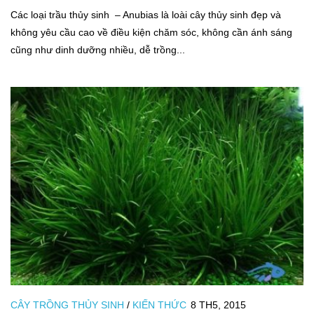
Cá thủy sinh
Các loại trầu thủy sinh – Anubias là loài cây thủy sinh đẹp và
Tép kiểng
không yêu cầu cao về điều kiện chăm sóc, không cần ánh sáng
cũng như dinh dưỡng nhiều, dễ trồng...
Tôm kiểng
Rêu hại
CỬA HÀNG THỦY SINH
CÂY TRỒNG THỦY SINH
/
KIẾN THỨC
8 TH5, 2015