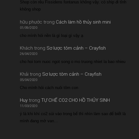
Shop còn rêu Fissidens fontanus không vậy. có ship đi tỉnh
không shop
hữu phước
trong
Cách làm hồ thủy sinh mini
01/09/2020
cho mình hỏi nền là gì loại gì vậy ạ
Khách
trong
Sơ lược tôm cảnh – Crayfish
26/04/2020
cho hoi tom nuoc ngot song o mo truong nhiet la bao nhieu
Khải
trong
Sơ lược tôm cảnh – Crayfish
05/04/2020
Cho mình hỏi cách nuôi tôm con
Huy
trong
TỰ CHẾ CO2 CHO HỒ THỦY SINH
11/03/2020
ý là khi khí co2 sủi vào trong bể thì nhìn làm sao để biết là
mình đang mở van…