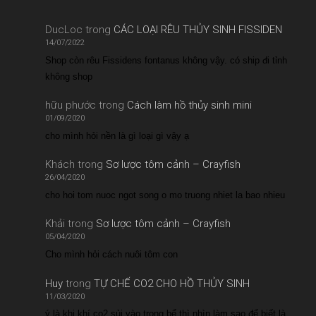
DucLoc
trong
CÁC LOẠI RÊU THỦY SINH FISSIDEN
14/07/2022
Shop còn rêu Fissidens fontanus không vậy. có ship đi tỉnh
không shop
hữu phước
trong
Cách làm hồ thủy sinh mini
01/09/2020
cho mình hỏi nền là gì loại gì vậy ạ
Khách
trong
Sơ lược tôm cảnh – Crayfish
26/04/2020
cho hoi tom nuoc ngot song o mo truong nhiet la bao nhieu
Khải
trong
Sơ lược tôm cảnh – Crayfish
05/04/2020
Cho mình hỏi cách nuôi tôm con
Huy
trong
TỰ CHẾ CO2 CHO HỒ THỦY SINH
11/03/2020
ý là khi khí co2 sủi vào trong bể thì nhìn làm sao để biết là