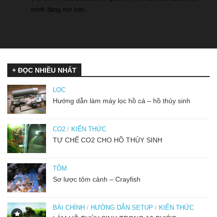
mình đang mở van…
+ ĐỌC NHIỀU NHẤT
LỌC
Hướng dẫn làm máy lọc hồ cá – hồ thủy sinh
CO2
/
KIẾN THỨC
TỰ CHẾ CO2 CHO HỒ THỦY SINH
TÔM
Sơ lược tôm cảnh – Crayfish
BÀI CHÍNH
/
HƯỚNG DẪN SETUP
/
KIẾN THỨC