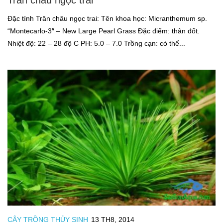
Trân châu ngọc trai
Đặc tính Trân châu ngọc trai: Tên khoa học: Micranthemum sp.
“Montecarlo-3″ – New Large Pearl Grass Đặc điểm: thân đốt.
Nhiệt độ: 22 – 28 độ C PH: 5.0 – 7.0 Trồng cạn: có thể...
CÂY TRỒNG THỦY SINH
13 TH8, 2014