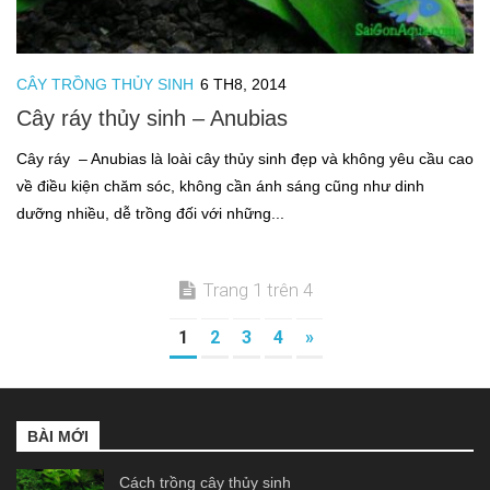
CÂY TRỒNG THỦY SINH
6 TH8, 2014
Cây ráy thủy sinh – Anubias
Cây ráy – Anubias là loài cây thủy sinh đẹp và không yêu cầu cao
về điều kiện chăm sóc, không cần ánh sáng cũng như dinh
dưỡng nhiều, dễ trồng đối với những...
Trang 1 trên 4
1
2
3
4
»
BÀI MỚI
Cách trồng cây thủy sinh