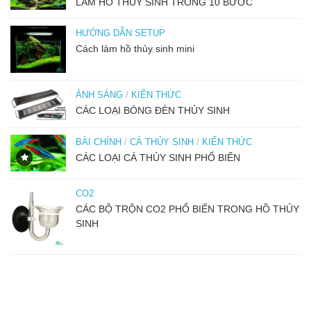
LÀM HỒ THỦY SINH TRONG 10 BƯỚC
HƯỚNG DẪN SETUP
Cách làm hồ thủy sinh mini
ÁNH SÁNG
/
KIẾN THỨC
CÁC LOẠI BÓNG ĐÈN THỦY SINH
BÀI CHÍNH
/
CÁ THỦY SINH
/
KIẾN THỨC
CÁC LOẠI CÁ THỦY SINH PHỔ BIẾN
CO2
CÁC BỘ TRỘN CO2 PHỔ BIẾN TRONG HỒ THỦY
SINH