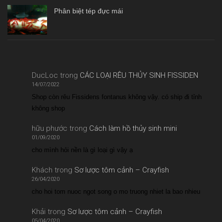
Phân biệt tép đực mái
DucLoc
trong
CÁC LOẠI RÊU THỦY SINH FISSIDEN
14/07/2022
Shop còn rêu Fissidens fontanus không vậy. có ship đi tỉnh
không shop
hữu phước
trong
Cách làm hồ thủy sinh mini
01/09/2020
cho mình hỏi nền là gì loại gì vậy ạ
Khách
trong
Sơ lược tôm cảnh – Crayfish
26/04/2020
cho hoi tom nuoc ngot song o mo truong nhiet la bao nhieu
Khải
trong
Sơ lược tôm cảnh – Crayfish
05/04/2020