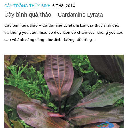
Cá thủy sinh
CÂY TRỒNG THỦY SINH
6 TH8, 2014
Tép kiểng
Cây bình quả thảo – Cardamine Lyrata
Tôm kiểng
Cây bình quả thảo – Cardamine Lyrata là loài cây thủy sinh đẹp
Rêu hại
và không yêu cầu nhiều về điều kiện để chăm sóc, không yêu cầu
cao về ánh sáng cũng như dinh dưỡng, dễ trồng...
CỬA HÀNG THỦY SINH