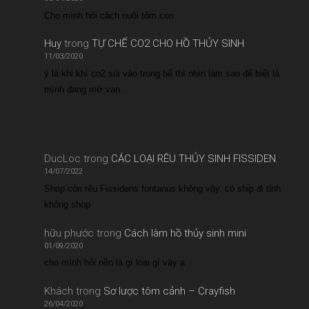
Cho mình hỏi cách nuôi tôm con
Huy
trong
TỰ CHẾ CO2 CHO HỒ THỦY SINH
11/03/2020
ý là khi khí co2 sủi vào trong bể thì nhìn làm sao để biết là
mình đang mở van…
DucLoc
trong
CÁC LOẠI RÊU THỦY SINH FISSIDEN
14/07/2022
Shop còn rêu Fissidens fontanus không vậy. có ship đi tỉnh
không shop
hữu phước
trong
Cách làm hồ thủy sinh mini
01/09/2020
cho mình hỏi nền là gì loại gì vậy ạ
Khách
trong
Sơ lược tôm cảnh – Crayfish
26/04/2020