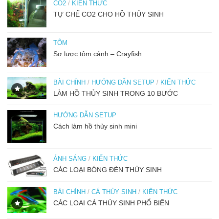
CO2
/
KIẾN THỨC
TỰ CHẾ CO2 CHO HỒ THỦY SINH
TÔM
Sơ lược tôm cảnh – Crayfish
BÀI CHÍNH
/
HƯỚNG DẪN SETUP
/
KIẾN THỨC
LÀM HỒ THỦY SINH TRONG 10 BƯỚC
HƯỚNG DẪN SETUP
Cách làm hồ thủy sinh mini
ÁNH SÁNG
/
KIẾN THỨC
CÁC LOẠI BÓNG ĐÈN THỦY SINH
BÀI CHÍNH
/
CÁ THỦY SINH
/
KIẾN THỨC
CÁC LOẠI CÁ THỦY SINH PHỔ BIẾN