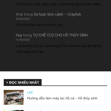
cho hoi tom nuoc ngot song o mo truong nhiet la bao nhieu
Khải
trong
Sơ lược tôm cảnh – Crayfish
05/04/2020
Cho mình hỏi cách nuôi tôm con
Huy
trong
TỰ CHẾ CO2 CHO HỒ THỦY SINH
11/03/2020
ý là khi khí co2 sủi vào trong bể thì nhìn làm sao để biết là
mình đang mở van…
+ ĐỌC NHIỀU NHẤT
LỌC
Hướng dẫn làm máy lọc hồ cá – hồ thủy sinh