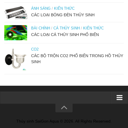
ÁNH SÁNG
/
KIẾN THỨC
CÁC LOẠI BÓNG ĐÈN THỦY SINH
BÀI CHÍNH
/
CÁ THỦY SINH
/
KIẾN THỨC
CÁC LOẠI CÁ THỦY SINH PHỔ BIẾN
CO2
CÁC BỘ TRỘN CO2 PHỔ BIẾN TRONG HỒ THỦY
SINH
TRANG CHỦ
GIỚI THIỆU
Thủy sinh SaiGon Aqua © 2026. All Rights Reserved.