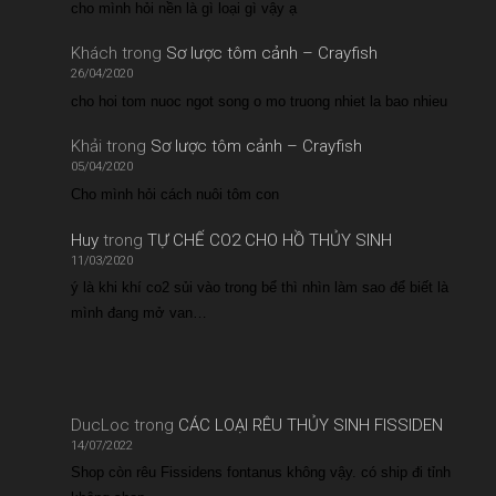
cho mình hỏi nền là gì loại gì vậy ạ
Khách
trong
Sơ lược tôm cảnh – Crayfish
26/04/2020
cho hoi tom nuoc ngot song o mo truong nhiet la bao nhieu
Khải
trong
Sơ lược tôm cảnh – Crayfish
05/04/2020
Cho mình hỏi cách nuôi tôm con
Huy
trong
TỰ CHẾ CO2 CHO HỒ THỦY SINH
11/03/2020
ý là khi khí co2 sủi vào trong bể thì nhìn làm sao để biết là
mình đang mở van…
DucLoc
trong
CÁC LOẠI RÊU THỦY SINH FISSIDEN
14/07/2022
Shop còn rêu Fissidens fontanus không vậy. có ship đi tỉnh