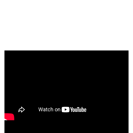
Cá thủy sinh
Tép kiểng
Tôm kiểng
Rêu hại
CỬA HÀNG THỦY SINH