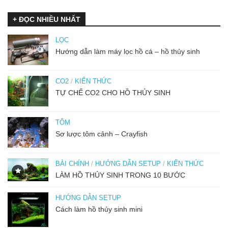
+ ĐỌC NHIỀU NHẤT
LỌC
Hướng dẫn làm máy lọc hồ cá – hồ thủy sinh
CO2
/
KIẾN THỨC
TỰ CHẾ CO2 CHO HỒ THỦY SINH
TÔM
Sơ lược tôm cảnh – Crayfish
BÀI CHÍNH
/
HƯỚNG DẪN SETUP
/
KIẾN THỨC
LÀM HỒ THỦY SINH TRONG 10 BƯỚC
HƯỚNG DẪN SETUP
Cách làm hồ thủy sinh mini