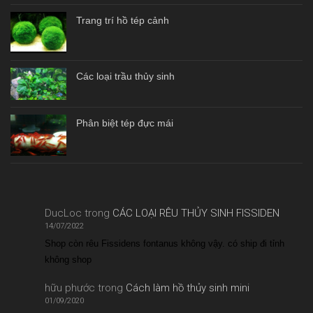
Trang trí hồ tép cảnh
Các loại trầu thủy sinh
Phân biệt tép đực mái
DucLoc
trong
CÁC LOẠI RÊU THỦY SINH FISSIDEN
14/07/2022
Shop còn rêu Fissidens fontanus không vậy. có ship đi tỉnh
không shop
hữu phước
trong
Cách làm hồ thủy sinh mini
01/09/2020