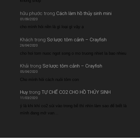
không shop
hữu phước
trong
Cách làm hồ thủy sinh mini
01/09/2020
cho mình hỏi nền là gì loại gì vậy ạ
Khách
trong
Sơ lược tôm cảnh – Crayfish
26/04/2020
cho hoi tom nuoc ngot song o mo truong nhiet la bao nhieu
Khải
trong
Sơ lược tôm cảnh – Crayfish
05/04/2020
Cho mình hỏi cách nuôi tôm con
Huy
trong
TỰ CHẾ CO2 CHO HỒ THỦY SINH
11/03/2020
ý là khi khí co2 sủi vào trong bể thì nhìn làm sao để biết là
mình đang mở van…