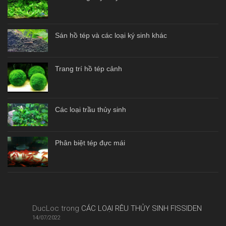
Sán hồ tép và các loại ký sinh khác
Trang trí hồ tép cảnh
Các loại trầu thủy sinh
Phân biệt tép đực mái
DucLoc
trong
CÁC LOẠI RÊU THỦY SINH FISSIDEN
14/07/2022