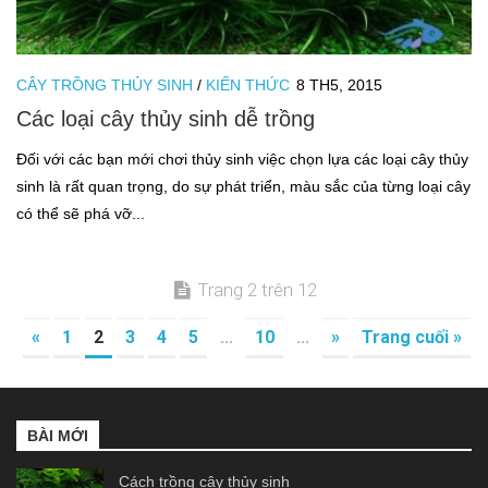
CÂY TRỒNG THỦY SINH
/
KIẾN THỨC
8 TH5, 2015
Các loại cây thủy sinh dễ trồng
Đối với các bạn mới chơi thủy sinh việc chọn lựa các loại cây thủy
sinh là rất quan trọng, do sự phát triển, màu sắc của từng loại cây
có thể sẽ phá vỡ...
Trang 2 trên 12
«
1
2
3
4
5
...
10
...
»
Trang cuối »
BÀI MỚI
Cách trồng cây thủy sinh