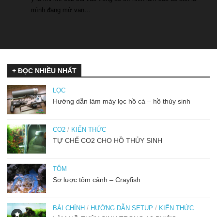
mình đang mở van…
+ ĐỌC NHIỀU NHẤT
LỌC
Hướng dẫn làm máy lọc hồ cá – hồ thủy sinh
CO2
/
KIẾN THỨC
TỰ CHẾ CO2 CHO HỒ THỦY SINH
TÔM
Sơ lược tôm cảnh – Crayfish
BÀI CHÍNH
/
HƯỚNG DẪN SETUP
/
KIẾN THỨC