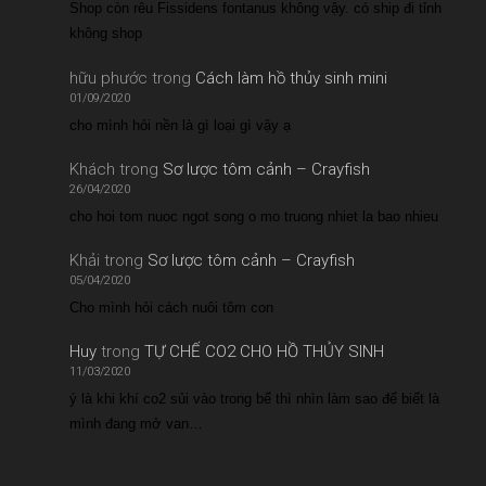
Shop còn rêu Fissidens fontanus không vậy. có ship đi tỉnh
không shop
hữu phước
trong
Cách làm hồ thủy sinh mini
01/09/2020
cho mình hỏi nền là gì loại gì vậy ạ
Khách
trong
Sơ lược tôm cảnh – Crayfish
26/04/2020
cho hoi tom nuoc ngot song o mo truong nhiet la bao nhieu
Khải
trong
Sơ lược tôm cảnh – Crayfish
05/04/2020
Cho mình hỏi cách nuôi tôm con
Huy
trong
TỰ CHẾ CO2 CHO HỒ THỦY SINH
11/03/2020
ý là khi khí co2 sủi vào trong bể thì nhìn làm sao để biết là
mình đang mở van…