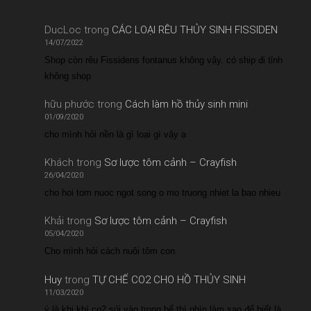
DucLoc
trong
CÁC LOẠI RÊU THỦY SINH FISSIDEN
14/07/2022
Shop còn rêu Fissidens fontanus không vậy. có ship đi tỉnh
không shop
hữu phước
trong
Cách làm hồ thủy sinh mini
01/09/2020
cho mình hỏi nền là gì loại gì vậy ạ
Khách
trong
Sơ lược tôm cảnh – Crayfish
26/04/2020
cho hoi tom nuoc ngot song o mo truong nhiet la bao nhieu
Khải
trong
Sơ lược tôm cảnh – Crayfish
05/04/2020
Cho mình hỏi cách nuôi tôm con
Huy
trong
TỰ CHẾ CO2 CHO HỒ THỦY SINH
11/03/2020
ý là khi khí co2 sủi vào trong bể thì nhìn làm sao để biết là