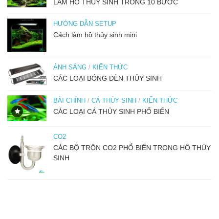
LÀM HỒ THỦY SINH TRONG 10 BƯỚC
HƯỚNG DẪN SETUP
Cách làm hồ thủy sinh mini
ÁNH SÁNG
/
KIẾN THỨC
CÁC LOẠI BÓNG ĐÈN THỦY SINH
BÀI CHÍNH
/
CÁ THỦY SINH
/
KIẾN THỨC
CÁC LOẠI CÁ THỦY SINH PHỔ BIẾN
CO2
CÁC BỘ TRỘN CO2 PHỔ BIẾN TRONG HỒ THỦY
SINH