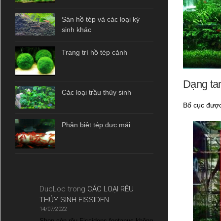
Sán hồ tép và các loại ký
sinh khác
Trang trí hồ tép cảnh
Dạng ta
Các loại trầu thủy sinh
Bố cục được
Phân biệt tép đực mái
DucLoc
trong
CÁC LOẠI RÊU
THỦY SINH FISSIDEN
14/07/2022
Shop còn rêu Fissidens fontanus không