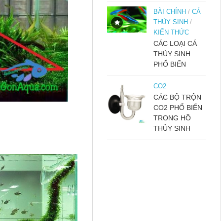
BÀI CHÍNH
/
CÁ
THỦY SINH
/
KIẾN THỨC
CÁC LOẠI CÁ
THỦY SINH
PHỔ BIẾN
CO2
CÁC BỘ TRỘN
CO2 PHỔ BIẾN
TRONG HỒ
THỦY SINH