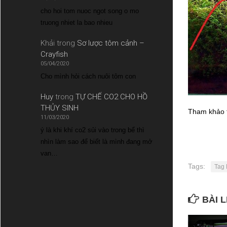
cho hoi tom nuoc ngot song o mo
truong nhiet la bao nhieu
Khải
trong
Sơ lược tôm cảnh –
Crayfish
05/04/2020
Cho mình hỏi cách nuôi tôm con
Huy
trong
TỰ CHẾ CO2 CHO HỒ
THỦY SINH
Tham khảo t
11/03/2020
ý là khi khí co2 sủi vào trong bể thì
nhìn làm sao để biết là mình đang mở
van…
Tags:
Tag 
BÀI L