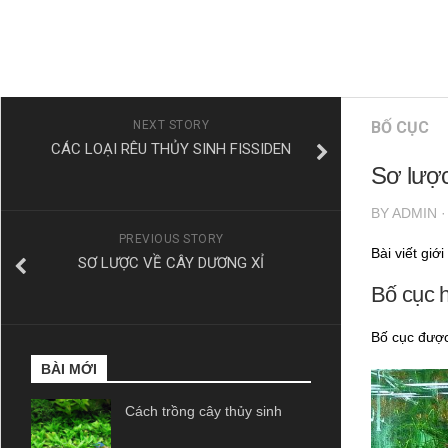
NEXT STORY
BỐ CỤC
CÁC LOẠI RÊU THỦY SINH FISSIDEN
Sơ lược
BY
ADMIN
PREVIOUS STORY
Bài viết giớ
SƠ LƯỢC VỀ CÂY DƯƠNG XỈ
Bố cục h
Bố cục được
BÀI MỚI
Cách trồng cây thủy sinh