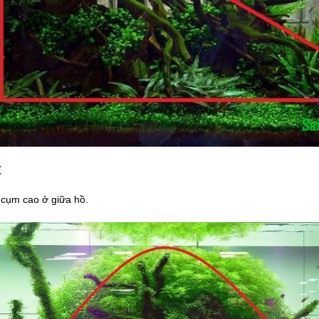
:
 cụm cao ở giữa hồ.