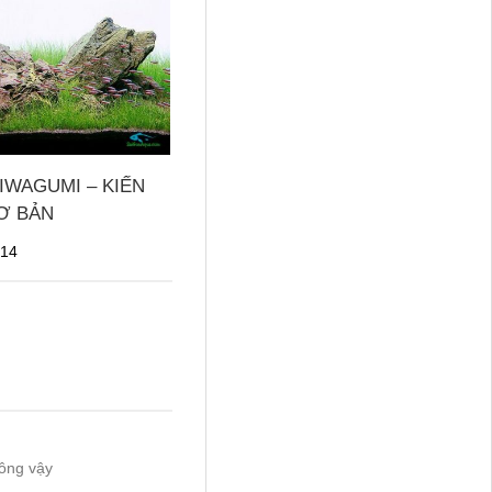
IWAGUMI – KIẾN
Ơ BẢN
014
hông vậy