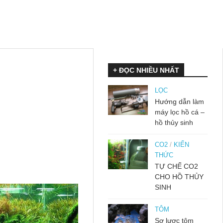
+ ĐỌC NHIỀU NHẤT
LỌC
Hướng dẫn làm
máy lọc hồ cá –
hồ thủy sinh
CO2
/
KIẾN
THỨC
TỰ CHẾ CO2
CHO HỒ THỦY
SINH
TÔM
Sơ lược tôm