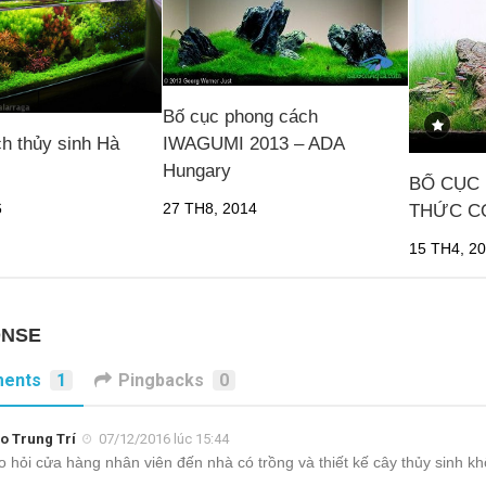
Bố cục phong cách
IWAGUMI 2013 – ADA
h thủy sinh Hà
Hungary
BỐ CỤC 
27 TH8, 2014
6
THỨC C
15 TH4, 2
ONSE
ents
1
Pingbacks
0
o Trung Trí
07/12/2016 lúc 15:44
o hỏi cửa hàng nhân viên đến nhà có trồng và thiết kế cây thủy sinh k