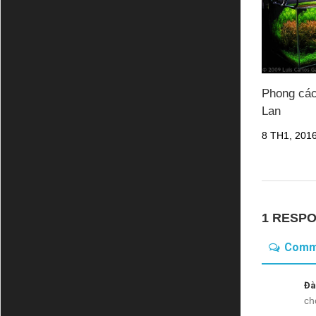
Phong các
Lan
8 TH1, 201
1 RESP
Comm
Đà
ch