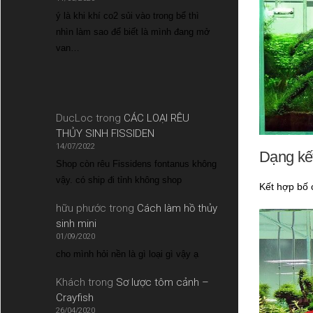
ý là khi khí co2 sủi vào trong bể thì
nhìn làm sao để biết là mình đang mở
van…
DucLoc
trong
CÁC LOẠI RÊU
THỦY SINH FISSIDEN
14/07/2022
Dạng kế
Shop còn rêu Fissidens fontanus không
vậy. có ship đi tỉnh không shop
Kết hợp bố c
hữu phước
trong
Cách làm hồ thủy
sinh mini
01/09/2020
cho mình hỏi nền là gì loại gì vậy ạ
Khách
trong
Sơ lược tôm cảnh –
Crayfish
26/04/2020