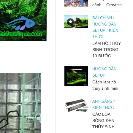
cảnh – Crayfish
BÀI CHÍNH
/
HƯỚNG DẪN
SETUP
/
KIẾN
THỨC
LÀM HỒ THỦY
SINH TRONG
10 BƯỚC
HƯỚNG DẪN
SETUP
Cách làm hồ
thủy sinh mini
ÁNH SÁNG
/
KIẾN THỨC
CÁC LOẠI
BÓNG ĐÈN
THỦY SINH