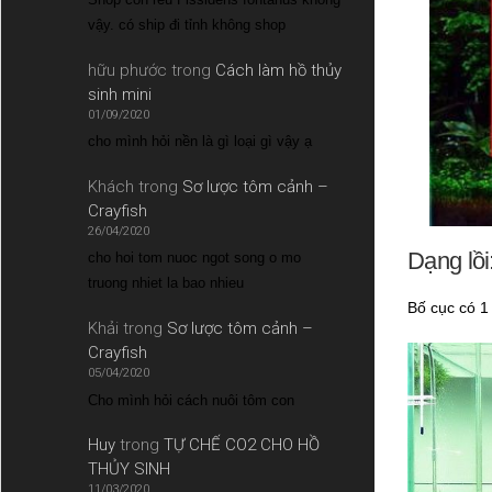
vậy. có ship đi tỉnh không shop
hữu phước
trong
Cách làm hồ thủy
sinh mini
01/09/2020
cho mình hỏi nền là gì loại gì vậy ạ
Khách
trong
Sơ lược tôm cảnh –
Crayfish
26/04/2020
Dạng lồi
cho hoi tom nuoc ngot song o mo
truong nhiet la bao nhieu
Bố cục có 1
Khải
trong
Sơ lược tôm cảnh –
Crayfish
05/04/2020
Cho mình hỏi cách nuôi tôm con
Huy
trong
TỰ CHẾ CO2 CHO HỒ
THỦY SINH
11/03/2020