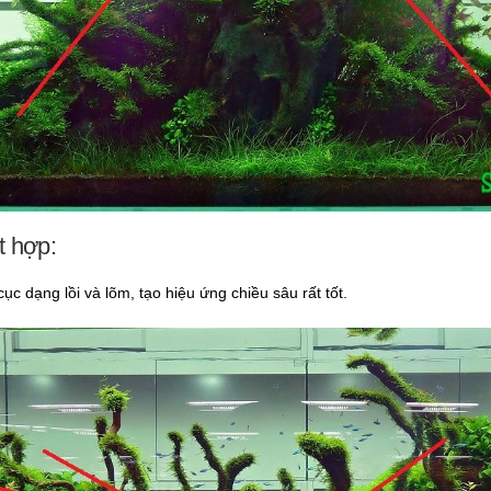
t hợp:
ục dạng lồi và lõm, tạo hiệu ứng chiều sâu rất tốt.