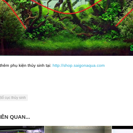
hêm phụ kiện thủy sinh tại:
http://shop.saigonaqua.com
Bố cục thủy sinh
IÊN QUAN...