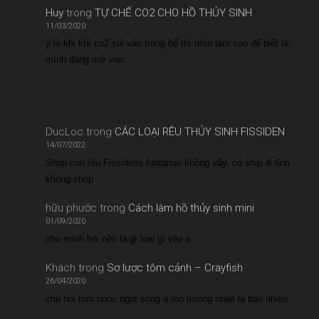
Huy
trong
TỰ CHẾ CO2 CHO HỒ THỦY SINH
11/03/2020
ý là khi khí co2 sủi vào trong bể thì nhìn làm sao để biết là
mình đang mở van…
DucLoc
trong
CÁC LOẠI RÊU THỦY SINH FISSIDEN
14/07/2022
Shop còn rêu Fissidens fontanus không vậy. có ship đi tỉnh
không shop
hữu phước
trong
Cách làm hồ thủy sinh mini
01/09/2020
cho mình hỏi nền là gì loại gì vậy ạ
Khách
trong
Sơ lược tôm cảnh – Crayfish
26/04/2020
cho hoi tom nuoc ngot song o mo truong nhiet la bao nhieu