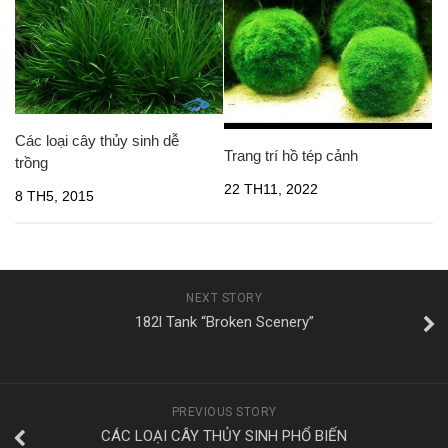
Các loại cây thủy sinh dễ
Trang trí hồ tép cảnh
trồng
22 TH11, 2022
8 TH5, 2015
NEXT STORY
182l Tank “Broken Scenery”
PREVIOUS STORY
CÁC LOẠI CÂY THỦY SINH PHỔ BIẾN