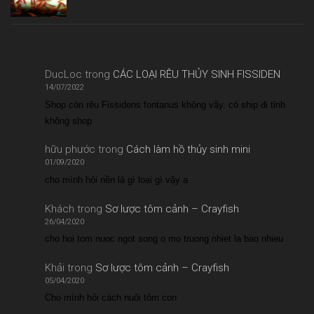
DucLoc
trong
CÁC LOẠI RÊU THỦY SINH FISSIDEN
14/07/2022
Shop còn rêu Fissidens fontanus không vậy. có ship đi tỉnh
không shop
hữu phước
trong
Cách làm hồ thủy sinh mini
01/09/2020
cho mình hỏi nền là gì loại gì vậy ạ
Khách
trong
Sơ lược tôm cảnh – Crayfish
26/04/2020
cho hoi tom nuoc ngot song o mo truong nhiet la bao nhieu
Khải
trong
Sơ lược tôm cảnh – Crayfish
05/04/2020
Cho mình hỏi cách nuôi tôm con