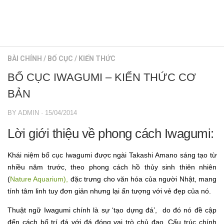
Hồ sưu tầm nước ngoài
Bố cục
Hồ sưu tầm trong nước
Lọc thủy sinh
HƯỚNG DẪN
Vật liệu lọc
BÀI CHÍNH
/
BỐ CỤC
/
KIẾN THỨC
Co2
KIẾN THỨC
BỐ CỤC IWAGUMI – KIẾN THỨC CƠ
Cây trồng thủy sinh
Hồ kiếng
BẢN
Rêu thủy sinh
Ánh sáng
Cá thủy sinh
Nền thủy sinh
BY
ADMIN
·
15/04/2014
Tép kiểng
Bố cục
Lời giới thiệu về phong cách Iwagumi:
Tôm kiểng
Lọc thủy sinh
Khái niệm bố cục Iwagumi được ngài Takashi Amano sáng tạo từ
Rêu hại
Vật liệu lọc
nhiều năm trước, theo phong cách hồ thủy sinh thiên nhiên
CỬA HÀNG THỦY SINH
Co2
(
Nature Aquarium),
đặc trưng cho văn hóa của người Nhật, mang
tính tâm linh tuy đơn giản nhưng lại ấn tượng với vẻ đẹp của nó.
Cây trồng thủy sinh
Thuật ngữ Iwagumi chính là sự ‘tạo dựng đá’, do đó nó đề cập
Rêu thủy sinh
đến cách bố trí đá với đá đóng vai trò chủ đạo. Cấu trúc chính