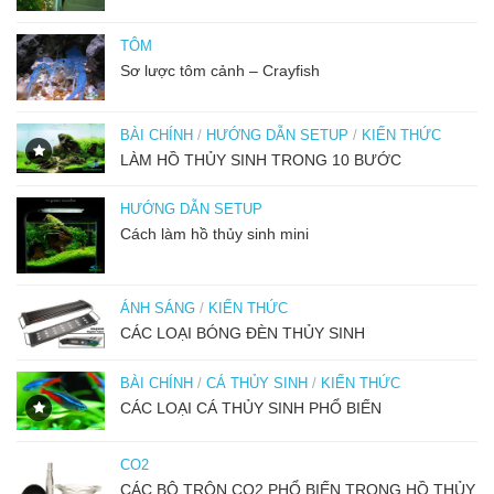
TÔM
Sơ lược tôm cảnh – Crayfish
BÀI CHÍNH
/
HƯỚNG DẪN SETUP
/
KIẾN THỨC
LÀM HỒ THỦY SINH TRONG 10 BƯỚC
HƯỚNG DẪN SETUP
Cách làm hồ thủy sinh mini
ÁNH SÁNG
/
KIẾN THỨC
CÁC LOẠI BÓNG ĐÈN THỦY SINH
BÀI CHÍNH
/
CÁ THỦY SINH
/
KIẾN THỨC
CÁC LOẠI CÁ THỦY SINH PHỔ BIẾN
CO2
CÁC BỘ TRỘN CO2 PHỔ BIẾN TRONG HỒ THỦY