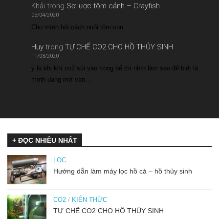
Khải
trong
Sơ lược tôm cảnh – Crayfish
05/04/2020
Cho mình hỏi cách nuôi tôm con
Huy
trong
TỰ CHẾ CO2 CHO HỒ THỦY SINH
11/03/2020
ý là khi khí co2 sủi vào trong bể thì nhìn làm sao để biết là
mình đang mở van…
+ ĐỌC NHIỀU NHẤT
LỌC
Hướng dẫn làm máy lọc hồ cá – hồ thủy sinh
CO2
/
KIẾN THỨC
TỰ CHẾ CO2 CHO HỒ THỦY SINH