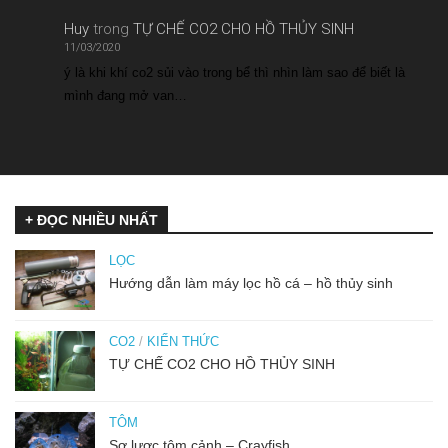
Huy
trong
TỰ CHẾ CO2 CHO HỒ THỦY SINH
11/03/2020
ý là khi khí co2 sủi vào trong bể thì nhìn làm sao để biết là
mình đang mở van…
+ ĐỌC NHIỀU NHẤT
LỌC
Hướng dẫn làm máy lọc hồ cá – hồ thủy sinh
CO2
/
KIẾN THỨC
TỰ CHẾ CO2 CHO HỒ THỦY SINH
TÔM
Sơ lược tôm cảnh – Crayfish