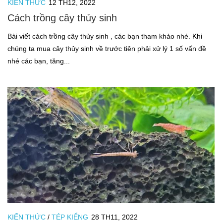
KIẾN THỨC
12 TH12, 2022
Cá thủy sinh
Cách trồng cây thủy sinh
Tép kiểng
Bài viết cách trồng cây thủy sinh , các bạn tham khảo nhé. Khi
Tôm kiểng
chúng ta mua cây thủy sinh về trước tiên phải xử lý 1 số vấn đề
Rêu hại
nhé các bạn, tăng...
CỬA HÀNG THỦY SINH
KIẾN THỨC
/
TÉP KIỂNG
28 TH11, 2022