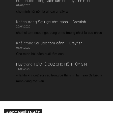
hữu phước
trong
Cách làm hồ thủy sinh mini
01/09/2020
cho mình hỏi nền là gì loại gì vậy ạ
Khách
trong
Sơ lược tôm cảnh – Crayfish
26/04/2020
cho hoi tom nuoc ngot song o mo truong nhiet la bao nhieu
Khải
trong
Sơ lược tôm cảnh – Crayfish
05/04/2020
Cho mình hỏi cách nuôi tôm con
Huy
trong
TỰ CHẾ CO2 CHO HỒ THỦY SINH
11/03/2020
ý là khi khí co2 sủi vào trong bể thì nhìn làm sao để biết là
mình đang mở van…
+ ĐỌC NHIỀU NHẤT