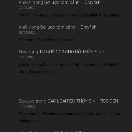
Khách
trong
Sơ lược tôm cảnh – Crayfish
26/04/2020
cho hoi tom nuoc ngot song o mo truong nhiet la bao nhieu
Khải
trong
Sơ lược tôm cảnh – Crayfish
05/04/2020
Cho mình hỏi cách nuôi tôm con
Huy
trong
TỰ CHẾ CO2 CHO HỒ THỦY SINH
11/03/2020
ý là khi khí co2 sủi vào trong bể thì nhìn làm sao để biết là
mình đang mở van…
DucLoc
trong
CÁC LOẠI RÊU THỦY SINH FISSIDEN
14/07/2022
Shop còn rêu Fissidens fontanus không vậy. có ship đi tỉnh
không shop