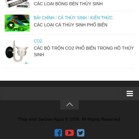
CÁC LOẠI BÓNG ĐÈN THỦY SINH
BÀI CHÍNH
/
CÁ THỦY SINH
/
KIẾN THỨC
CÁC LOẠI CÁ THỦY SINH PHỔ BIẾN
CO2
CÁC BỘ TRỘN CO2 PHỔ BIẾN TRONG HỒ THỦY
SINH
TRANG CHỦ
GIỚI THIỆU
Thủy sinh SaiGon Aqua © 2026. All Rights Reserved.