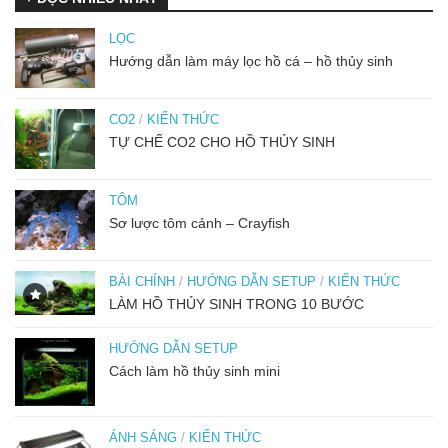
LỌC
Hướng dẫn làm máy lọc hồ cá – hồ thủy sinh
CO2
/
KIẾN THỨC
TỰ CHẾ CO2 CHO HỒ THỦY SINH
TÔM
Sơ lược tôm cảnh – Crayfish
BÀI CHÍNH
/
HƯỚNG DẪN SETUP
/
KIẾN THỨC
LÀM HỒ THỦY SINH TRONG 10 BƯỚC
HƯỚNG DẪN SETUP
Cách làm hồ thủy sinh mini
ÁNH SÁNG
/
KIẾN THỨC