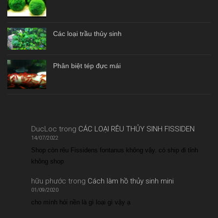
Các loại trầu thủy sinh
Phân biệt tép đực mái
DucLoc
trong
CÁC LOẠI RÊU THỦY SINH FISSIDEN
14/07/2022
Shop còn rêu Fissidens fontanus không vậy. có ship đi tỉnh
không shop
hữu phước
trong
Cách làm hồ thủy sinh mini
01/09/2020
cho mình hỏi nền là gì loại gì vậy ạ