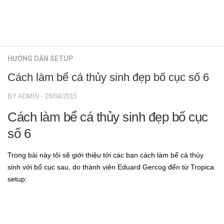
Hồ sưu tầm nước ngoài
Bố cục
Hồ sưu tầm trong nước
Lọc thủy sinh
HƯỚNG DẪN
Vật liệu lọc
HƯỚNG DẪN SETUP
Co2
KIẾN THỨC
Cách làm bể cá thủy sinh đẹp bố cục số 6
Cây trồng thủy sinh
Hồ kiếng
Rêu thủy sinh
Ánh sáng
BY
ADMIN
·
28/04/2015
Cá thủy sinh
Nền thủy sinh
Cách làm bể cá thủy sinh đẹp bố cục
Tép kiểng
Bố cục
số 6
Tôm kiểng
Lọc thủy sinh
Trong bài này tôi sẽ giới thiệu tới các bạn cách làm bể cá thủy
Rêu hại
Vật liệu lọc
sinh với bố cục sau, do thành viên Eduard Gercog đến từ Tropica
CỬA HÀNG THỦY SINH
Co2
setup:
Cây trồng thủy sinh
Rêu thủy sinh