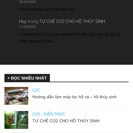
05/04/2020
Cho mình hỏi cách nuôi tôm con
Huy
trong
TỰ CHẾ CO2 CHO HỒ THỦY SINH
11/03/2020
ý là khi khí co2 sủi vào trong bể thì nhìn làm sao để biết là
mình đang mở van…
+ ĐỌC NHIỀU NHẤT
LỌC
Hướng dẫn làm máy lọc hồ cá – hồ thủy sinh
CO2
/
KIẾN THỨC
TỰ CHẾ CO2 CHO HỒ THỦY SINH