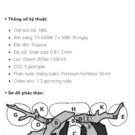
+ Thông số kỹ thuật:
Thể tích hồ: 180L
Ánh sáng: T5 6500K 2 x 39W, 7h/ngày
Đất nền: Tropica
Đá, sỏi: Grain size 0.8-1.2 mm
Lọc: Eheim 2076e 1350 l/h
CO2: 3 giọt/giây
Phân nước (hàng tuần): Premium Fertiliser 50 ml
Chăm sóc: 1-2 giờ trong tuần
+ Sơ đồ phác thảo: