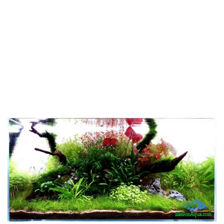
Cá thủy sinh
Tép kiểng
Tôm kiểng
Rêu hại
CỬA HÀNG THỦY SINH