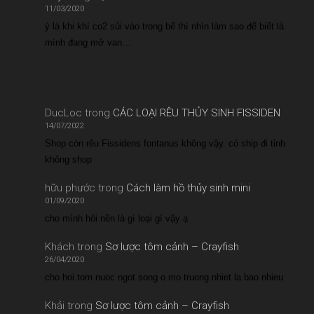
11/03/2020
ý là khi khí co2 sủi vào trong bể thì nhìn làm sao để biết là
mình đang mở van…
DucLoc
trong
CÁC LOẠI RÊU THỦY SINH FISSIDEN
14/07/2022
Shop còn rêu Fissidens fontanus không vậy. có ship đi tỉnh
không shop
hữu phước
trong
Cách làm hồ thủy sinh mini
01/09/2020
cho mình hỏi nền là gì loại gì vậy ạ
Khách
trong
Sơ lược tôm cảnh – Crayfish
26/04/2020
cho hoi tom nuoc ngot song o mo truong nhiet la bao nhieu
Khải
trong
Sơ lược tôm cảnh – Crayfish