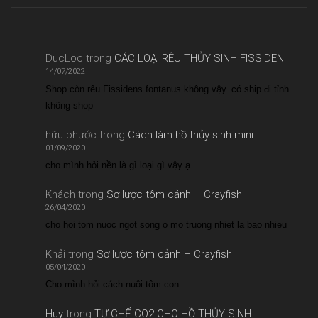
DucLoc
trong
CÁC LOẠI RÊU THỦY SINH FISSIDEN
14/07/2022
Shop còn rêu Fissidens fontanus không vậy. có ship đi tỉnh
không shop
hữu phước
trong
Cách làm hồ thủy sinh mini
01/09/2020
cho mình hỏi nền là gì loại gì vậy ạ
Khách
trong
Sơ lược tôm cảnh – Crayfish
26/04/2020
cho hoi tom nuoc ngot song o mo truong nhiet la bao nhieu
Khải
trong
Sơ lược tôm cảnh – Crayfish
05/04/2020
Cho mình hỏi cách nuôi tôm con
Huy
trong
TỰ CHẾ CO2 CHO HỒ THỦY SINH