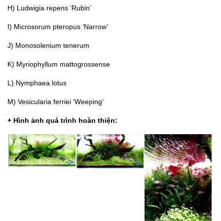
H) Ludwigia repens ‘Rubin’
I) Microsorum pteropus ‘Narrow’
J) Monosolenium tenerum
K) Myriophyllum mattogrossense
L) Nymphaea lotus
M) Vesicularia ferriei ‘Weeping’
+ Hình ảnh quá trình hoàn thiện: