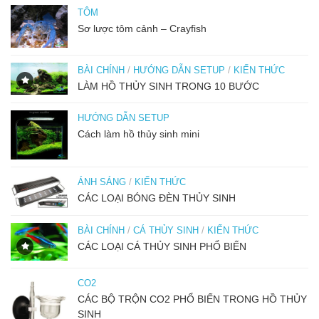
TÔM
Sơ lược tôm cảnh – Crayfish
BÀI CHÍNH
/
HƯỚNG DẪN SETUP
/
KIẾN THỨC
LÀM HỒ THỦY SINH TRONG 10 BƯỚC
HƯỚNG DẪN SETUP
Cách làm hồ thủy sinh mini
ÁNH SÁNG
/
KIẾN THỨC
CÁC LOẠI BÓNG ĐÈN THỦY SINH
BÀI CHÍNH
/
CÁ THỦY SINH
/
KIẾN THỨC
CÁC LOẠI CÁ THỦY SINH PHỔ BIẾN
CO2
CÁC BỘ TRỘN CO2 PHỔ BIẾN TRONG HỒ THỦY
SINH