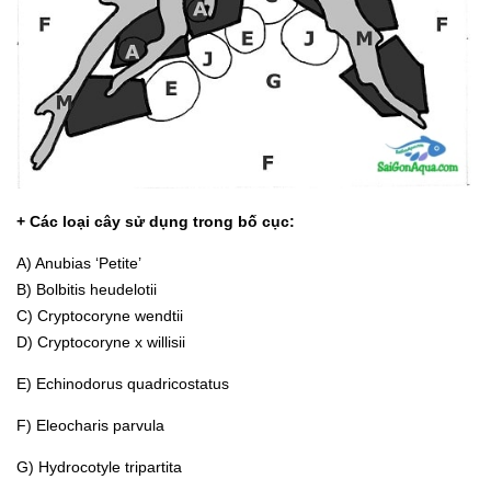
+ Các loại cây sử dụng trong bố cục:
A) Anubias ‘Petite’
B) Bolbitis heudelotii
C) Cryptocoryne wendtii
D) Cryptocoryne x willisii
E) Echinodorus quadricostatus
F) Eleocharis parvula
G) Hydrocotyle tripartita