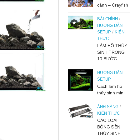
cảnh – Crayfish
BÀI CHÍNH
/
HƯỚNG DẪN
SETUP
/
KIẾN
THỨC
LÀM HỒ THỦY
SINH TRONG
10 BƯỚC
HƯỚNG DẪN
SETUP
Cách làm hồ
thủy sinh mini
ÁNH SÁNG
/
KIẾN THỨC
CÁC LOẠI
BÓNG ĐÈN
THỦY SINH