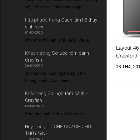
vậy. có ship đi tỉnh không shop
hữu phước
trong
Cách làm hồ thủy
sinh mini
01/09/2020
cho mình hỏi nền là gì loại gì vậy ạ
Layout 46
Khách
trong
Sơ lược tôm cảnh –
Crawford
Crayfish
26/04/2020
16 TH4, 20
cho hoi tom nuoc ngot song o mo
truong nhiet la bao nhieu
Khải
trong
Sơ lược tôm cảnh –
Crayfish
05/04/2020
Cho mình hỏi cách nuôi tôm con
Huy
trong
TỰ CHẾ CO2 CHO HỒ
THỦY SINH
11/03/2020