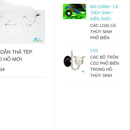
BÀI CHÍNH
/
CÁ
THỦY SINH
/
KIẾN THỨC
CÁC LOẠI CÁ
THỦY SINH
PHỔ BIẾN
CO2
DẪN THẢ TÉP
CÁC BỘ TRỘN
O HỒ MỚI
CO2 PHỔ BIẾN
014
TRONG HỒ
THỦY SINH