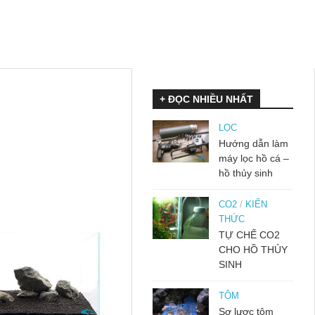
+ ĐỌC NHIỀU NHẤT
LỌC
Hướng dẫn làm
máy lọc hồ cá –
hồ thủy sinh
CO2
/
KIẾN
THỨC
TỰ CHẾ CO2
CHO HỒ THỦY
SINH
TÔM
Sơ lược tôm