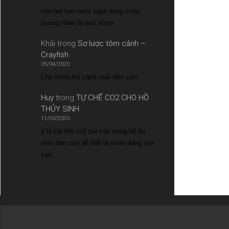
cho hoi tom nuoc ngot song o mo
truong nhiet la bao nhieu
Khải
trong
Sơ lược tôm cảnh –
Crayfish
05/04/2020
Cho mình hỏi cách nuôi tôm con
Huy
trong
TỰ CHẾ CO2 CHO HỒ
THỦY SINH
11/03/2020
ý là khi khí co2 sủi vào trong bể thì
nhìn làm sao để biết là mình đang mở
van…