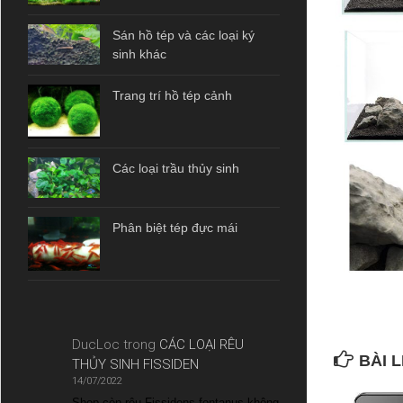
Sán hồ tép và các loại ký
sinh khác
Trang trí hồ tép cảnh
Các loại trầu thủy sinh
Phân biệt tép đực mái
DucLoc
trong
CÁC LOẠI RÊU
BÀI L
THỦY SINH FISSIDEN
14/07/2022
Shop còn rêu Fissidens fontanus không