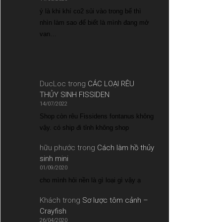
ý là khi khí co2 sủi vào trong bể thì
nhìn làm sao để biết là mình đang mở
van…
DucLoc
trong
CÁC LOẠI RÊU
THỦY SINH FISSIDEN
14/07/2022
Shop còn rêu Fissidens fontanus không
vậy. có ship đi tỉnh không shop
hữu phước
trong
Cách làm hồ thủy
sinh mini
01/09/2020
cho mình hỏi nền là gì loại gì vậy ạ
Khách
trong
Sơ lược tôm cảnh –
Crayfish
26/04/2020