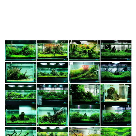
Cá thủy sinh
Tép kiểng
Tôm kiểng
Rêu hại
CỬA HÀNG THỦY SINH