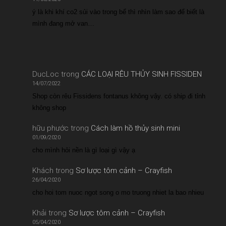
ý là khi khí co2 sủi vào trong bể thì nhìn làm sao để biết là
mình đang mở van…
DucLoc
trong
CÁC LOẠI RÊU THỦY SINH FISSIDEN
14/07/2022
Shop còn rêu Fissidens fontanus không vậy. có ship đi tỉnh
không shop
hữu phước
trong
Cách làm hồ thủy sinh mini
01/09/2020
cho mình hỏi nền là gì loại gì vậy ạ
Khách
trong
Sơ lược tôm cảnh – Crayfish
26/04/2020
cho hoi tom nuoc ngot song o mo truong nhiet la bao nhieu
Khải
trong
Sơ lược tôm cảnh – Crayfish
05/04/2020