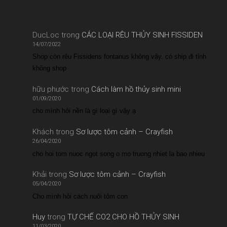
DucLoc
trong
CÁC LOẠI RÊU THỦY SINH FISSIDEN
14/07/2022
Shop còn rêu Fissidens fontanus không vậy. có ship đi tỉnh
không shop
hữu phước
trong
Cách làm hồ thủy sinh mini
01/09/2020
cho mình hỏi nền là gì loại gì vậy ạ
Khách
trong
Sơ lược tôm cảnh – Crayfish
26/04/2020
cho hoi tom nuoc ngot song o mo truong nhiet la bao nhieu
Khải
trong
Sơ lược tôm cảnh – Crayfish
05/04/2020
Cho mình hỏi cách nuôi tôm con
Huy
trong
TỰ CHẾ CO2 CHO HỒ THỦY SINH
11/03/2020