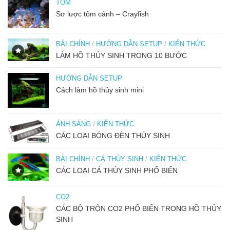
TÔM
Sơ lược tôm cảnh – Crayfish
BÀI CHÍNH
/
HƯỚNG DẪN SETUP
/
KIẾN THỨC
LÀM HỒ THỦY SINH TRONG 10 BƯỚC
HƯỚNG DẪN SETUP
Cách làm hồ thủy sinh mini
ÁNH SÁNG
/
KIẾN THỨC
CÁC LOẠI BÓNG ĐÈN THỦY SINH
BÀI CHÍNH
/
CÁ THỦY SINH
/
KIẾN THỨC
CÁC LOẠI CÁ THỦY SINH PHỔ BIẾN
CO2
CÁC BỘ TRỘN CO2 PHỔ BIẾN TRONG HỒ THỦY
SINH