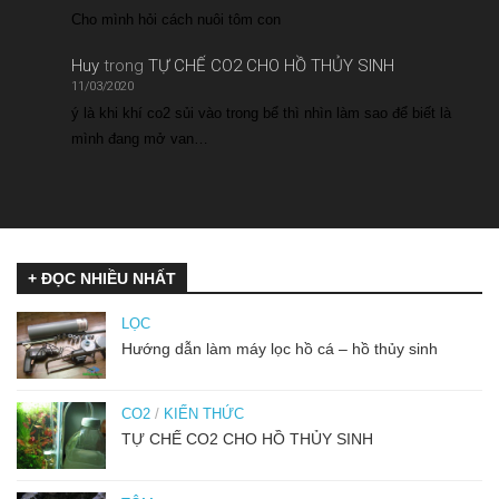
Cho mình hỏi cách nuôi tôm con
Huy
trong
TỰ CHẾ CO2 CHO HỒ THỦY SINH
11/03/2020
ý là khi khí co2 sủi vào trong bể thì nhìn làm sao để biết là
mình đang mở van…
+ ĐỌC NHIỀU NHẤT
LỌC
Hướng dẫn làm máy lọc hồ cá – hồ thủy sinh
CO2
/
KIẾN THỨC
TỰ CHẾ CO2 CHO HỒ THỦY SINH