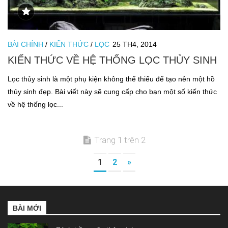
BÀI CHÍNH
/
KIẾN THỨC
/
LỌC
25 TH4, 2014
KIẾN THỨC VỀ HỆ THỐNG LỌC THỦY SINH
Lọc thủy sinh là một phụ kiện không thể thiếu để tạo nên một hồ
thủy sinh đẹp. Bài viết này sẽ cung cấp cho bạn một số kiến thức
về hệ thống lọc...
Trang 1 trên 2
1
2
»
BÀI MỚI