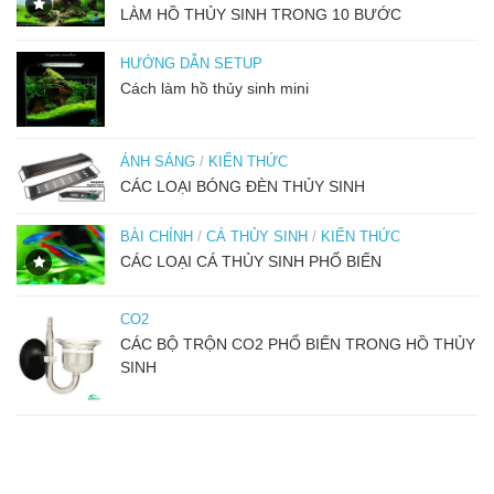
LÀM HỒ THỦY SINH TRONG 10 BƯỚC
HƯỚNG DẪN SETUP
Cách làm hồ thủy sinh mini
ÁNH SÁNG
/
KIẾN THỨC
CÁC LOẠI BÓNG ĐÈN THỦY SINH
BÀI CHÍNH
/
CÁ THỦY SINH
/
KIẾN THỨC
CÁC LOẠI CÁ THỦY SINH PHỔ BIẾN
CO2
CÁC BỘ TRỘN CO2 PHỔ BIẾN TRONG HỒ THỦY
SINH