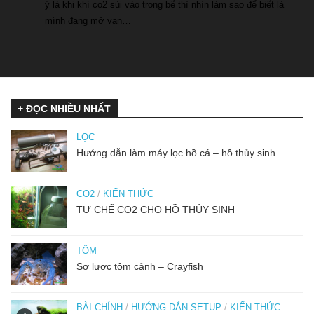
ý là khi khí co2 sủi vào trong bể thì nhìn làm sao để biết là
mình đang mở van…
+ ĐỌC NHIỀU NHẤT
LỌC
Hướng dẫn làm máy lọc hồ cá – hồ thủy sinh
CO2
/
KIẾN THỨC
TỰ CHẾ CO2 CHO HỒ THỦY SINH
TÔM
Sơ lược tôm cảnh – Crayfish
BÀI CHÍNH
/
HƯỚNG DẪN SETUP
/
KIẾN THỨC