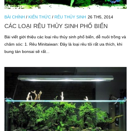
BÀI CHÍNH
/
KIẾN THỨC
/
RÊU THỦY SINH
26 TH5, 2014
CÁC LOẠI RÊU THỦY SINH PHỔ BIẾN
Bài viết giới thiệu các loại rêu thủy sinh phổ biến, dễ nuôi trồng và
chăm sóc: 1. Rêu Minitaiwan: Đây là loại rêu tôi rất ưa thích, khi
bung tán bonsai sẽ rất...