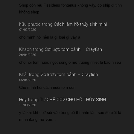
Shop còn rêu Fissidens fontanus không vậy. có ship đi tỉnh
không shop
hữu phước
trong
Cách làm hồ thủy sinh mini
01/09/2020
cho mình hỏi nền là gì loại gì vậy ạ
Khách
trong
Sơ lược tôm cảnh – Crayfish
26/04/2020
cho hoi tom nuoc ngot song o mo truong nhiet la bao nhieu
Khải
trong
Sơ lược tôm cảnh – Crayfish
05/04/2020
Cho mình hỏi cách nuôi tôm con
Huy
trong
TỰ CHẾ CO2 CHO HỒ THỦY SINH
11/03/2020
ý là khi khí co2 sủi vào trong bể thì nhìn làm sao để biết là
mình đang mở van…