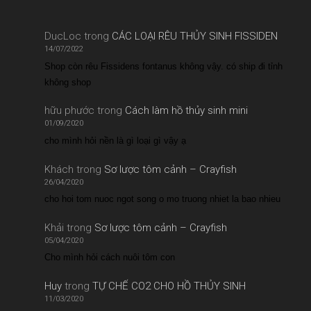
DucLoc
trong
CÁC LOẠI RÊU THỦY SINH FISSIDEN
14/07/2022
Shop còn rêu Fissidens fontanus không vậy. có ship đi tỉnh
không shop
hữu phước
trong
Cách làm hồ thủy sinh mini
01/09/2020
cho mình hỏi nền là gì loại gì vậy ạ
Khách
trong
Sơ lược tôm cảnh – Crayfish
26/04/2020
cho hoi tom nuoc ngot song o mo truong nhiet la bao nhieu
Khải
trong
Sơ lược tôm cảnh – Crayfish
05/04/2020
Cho mình hỏi cách nuôi tôm con
Huy
trong
TỰ CHẾ CO2 CHO HỒ THỦY SINH
11/03/2020