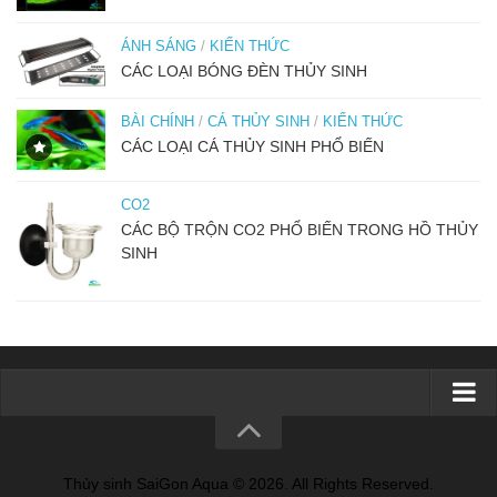
ÁNH SÁNG
/
KIẾN THỨC
CÁC LOẠI BÓNG ĐÈN THỦY SINH
BÀI CHÍNH
/
CÁ THỦY SINH
/
KIẾN THỨC
CÁC LOẠI CÁ THỦY SINH PHỔ BIẾN
CO2
CÁC BỘ TRỘN CO2 PHỔ BIẾN TRONG HỒ THỦY
SINH
TRANG CHỦ
GIỚI THIỆU
Thủy sinh SaiGon Aqua © 2026. All Rights Reserved.