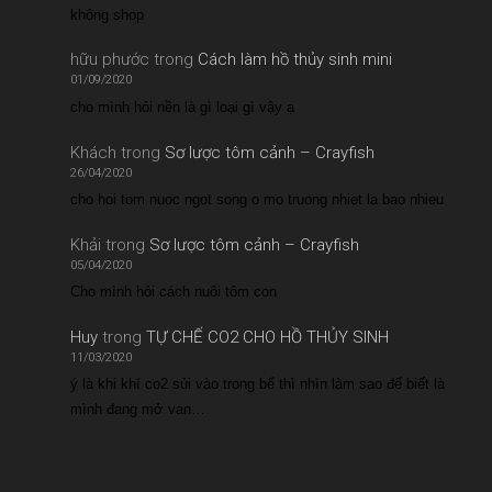
không shop
hữu phước
trong
Cách làm hồ thủy sinh mini
01/09/2020
cho mình hỏi nền là gì loại gì vậy ạ
Khách
trong
Sơ lược tôm cảnh – Crayfish
26/04/2020
cho hoi tom nuoc ngot song o mo truong nhiet la bao nhieu
Khải
trong
Sơ lược tôm cảnh – Crayfish
05/04/2020
Cho mình hỏi cách nuôi tôm con
Huy
trong
TỰ CHẾ CO2 CHO HỒ THỦY SINH
11/03/2020
ý là khi khí co2 sủi vào trong bể thì nhìn làm sao để biết là
mình đang mở van…