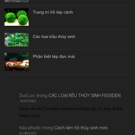
Trang trí hồ tép cảnh
Các loại trầu thủy sinh
Phân biệt tép đực mái
DucLoc
trong
CÁC LOẠI RÊU THỦY SINH FISSIDEN
14/07/2022
Shop còn rêu Fissidens fontanus không vậy. có ship đi tỉnh
không shop
hữu phước
trong
Cách làm hồ thủy sinh mini
01/09/2020