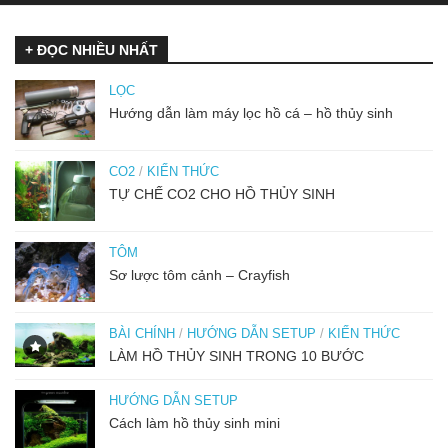
+ ĐỌC NHIỀU NHẤT
LỌC
Hướng dẫn làm máy lọc hồ cá – hồ thủy sinh
CO2
/
KIẾN THỨC
TỰ CHẾ CO2 CHO HỒ THỦY SINH
TÔM
Sơ lược tôm cảnh – Crayfish
BÀI CHÍNH
/
HƯỚNG DẪN SETUP
/
KIẾN THỨC
LÀM HỒ THỦY SINH TRONG 10 BƯỚC
HƯỚNG DẪN SETUP
Cách làm hồ thủy sinh mini