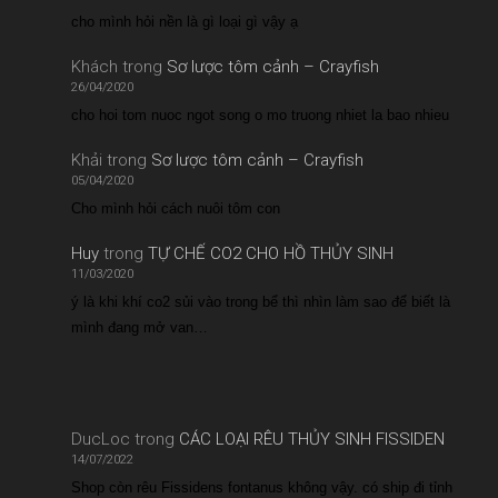
cho mình hỏi nền là gì loại gì vậy ạ
Khách
trong
Sơ lược tôm cảnh – Crayfish
26/04/2020
cho hoi tom nuoc ngot song o mo truong nhiet la bao nhieu
Khải
trong
Sơ lược tôm cảnh – Crayfish
05/04/2020
Cho mình hỏi cách nuôi tôm con
Huy
trong
TỰ CHẾ CO2 CHO HỒ THỦY SINH
11/03/2020
ý là khi khí co2 sủi vào trong bể thì nhìn làm sao để biết là
mình đang mở van…
DucLoc
trong
CÁC LOẠI RÊU THỦY SINH FISSIDEN
14/07/2022
Shop còn rêu Fissidens fontanus không vậy. có ship đi tỉnh