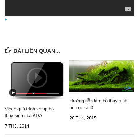
Cá thủy sinh
Tép kiểng
P
Tôm kiểng
Rêu hại
CỬA HÀNG THỦY SINH
BÀI LIÊN QUAN...
Hướng dẫn làm hồ thủy sinh
bố cục số 3
Video quá trình setup hồ
thủy sinh của ADA
20 TH4, 2015
7 TH5, 2014