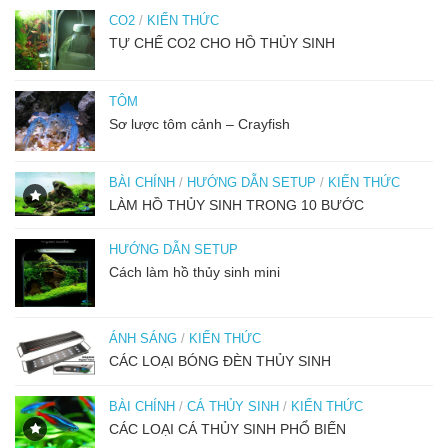
CO2
/
KIẾN THỨC
TỰ CHẾ CO2 CHO HỒ THỦY SINH
TÔM
Sơ lược tôm cảnh – Crayfish
BÀI CHÍNH
/
HƯỚNG DẪN SETUP
/
KIẾN THỨC
LÀM HỒ THỦY SINH TRONG 10 BƯỚC
HƯỚNG DẪN SETUP
Cách làm hồ thủy sinh mini
ÁNH SÁNG
/
KIẾN THỨC
CÁC LOẠI BÓNG ĐÈN THỦY SINH
BÀI CHÍNH
/
CÁ THỦY SINH
/
KIẾN THỨC
CÁC LOẠI CÁ THỦY SINH PHỔ BIẾN