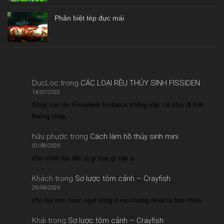
Phân biệt tép đực mái
DucLoc
trong
CÁC LOẠI RÊU THỦY SINH FISSIDEN
14/07/2022
Shop còn rêu Fissidens fontanus không vậy. có ship đi tỉnh
không shop
hữu phước
trong
Cách làm hồ thủy sinh mini
01/09/2020
cho mình hỏi nền là gì loại gì vậy ạ
Khách
trong
Sơ lược tôm cảnh – Crayfish
26/04/2020
cho hoi tom nuoc ngot song o mo truong nhiet la bao nhieu
Khải
trong
Sơ lược tôm cảnh – Crayfish