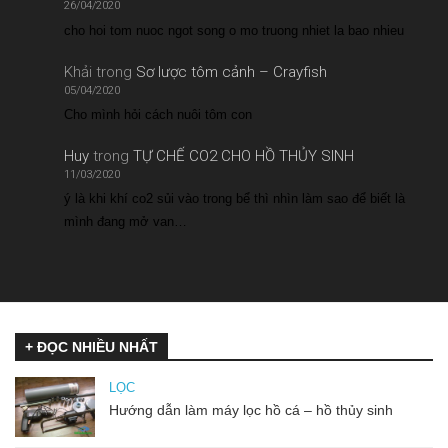
26/04/2020
cho hoi tom nuoc ngot song o mo truong nhiet la bao nhieu
Khải
trong
Sơ lược tôm cảnh – Crayfish
05/04/2020
Cho mình hỏi cách nuôi tôm con
Huy
trong
TỰ CHẾ CO2 CHO HỒ THỦY SINH
11/03/2020
ý là khi khí co2 sủi vào trong bể thì nhìn làm sao để biết là
mình đang mở van…
+ ĐỌC NHIỀU NHẤT
LỌC
Hướng dẫn làm máy lọc hồ cá – hồ thủy sinh