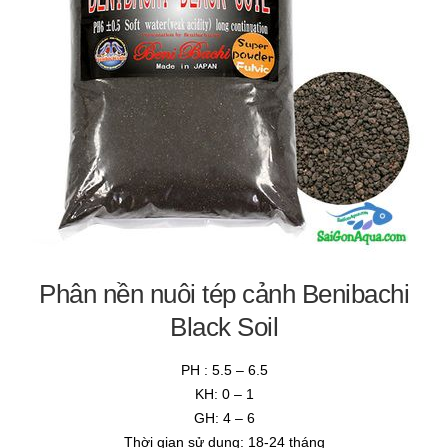
Cá thủy sinh
Tép kiểng
Tôm kiểng
Rêu hại
CỬA HÀNG THỦY SINH
Phân nền nuôi tép cảnh Benibachi
Black Soil
PH : 5.5 – 6.5
KH: 0 – 1
GH: 4 – 6
Thời gian sử dụng: 18-24 tháng