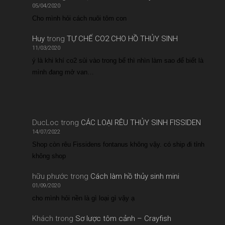
05/04/2020
Cho mình hỏi cách nuôi tôm con
Huy
trong
TỰ CHẾ CO2 CHO HỒ THỦY SINH
11/03/2020
ý là khi khí co2 sủi vào trong bể thì nhìn làm sao để biết là
mình đang mở van…
DucLoc
trong
CÁC LOẠI RÊU THỦY SINH FISSIDEN
14/07/2022
Shop còn rêu Fissidens fontanus không vậy. có ship đi tỉnh
không shop
hữu phước
trong
Cách làm hồ thủy sinh mini
01/09/2020
cho mình hỏi nền là gì loại gì vậy ạ
Khách
trong
Sơ lược tôm cảnh – Crayfish