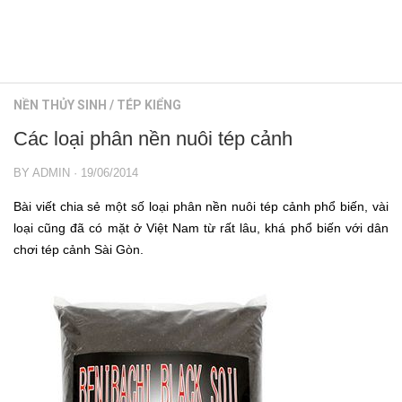
Hồ sưu tầm nước ngoài
Bố cục
Hồ sưu tầm trong nước
Lọc thủy sinh
HƯỚNG DẪN
Vật liệu lọc
NỀN THỦY SINH
/
TÉP KIỂNG
Co2
KIẾN THỨC
Các loại phân nền nuôi tép cảnh
Cây trồng thủy sinh
Hồ kiếng
Rêu thủy sinh
Ánh sáng
BY
ADMIN
·
19/06/2014
Cá thủy sinh
Nền thủy sinh
Bài viết chia sẻ một số loại phân nền nuôi tép cảnh phổ biến, vài
Tép kiểng
loại cũng đã có mặt ở Việt Nam từ rất lâu, khá phổ biến với dân
Bố cục
chơi tép cảnh Sài Gòn.
Tôm kiểng
Lọc thủy sinh
Rêu hại
Vật liệu lọc
CỬA HÀNG THỦY SINH
Co2
Cây trồng thủy sinh
Rêu thủy sinh