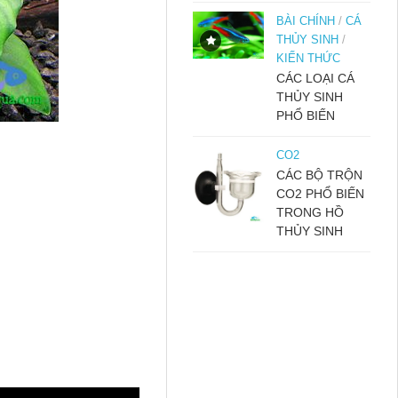
BÀI CHÍNH
/
CÁ
THỦY SINH
/
KIẾN THỨC
CÁC LOẠI CÁ
THỦY SINH
PHỔ BIẾN
CO2
CÁC BỘ TRỘN
CO2 PHỔ BIẾN
TRONG HỒ
THỦY SINH