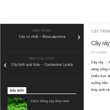
NEXT STORY
CÂY TRỒN
Cây cỏ nhật – Blyxa japonica
Cây ráy
BY
ADMIN
PREVIOUS STORY
Cây ráy – A
Cây bình quả thảo – Cardamine Lyrata
sáng cũng n
chiếu trực t
xuống nền, c
thủy sinh c
BÀI MỚI
Cách trồng cây thủy sinh