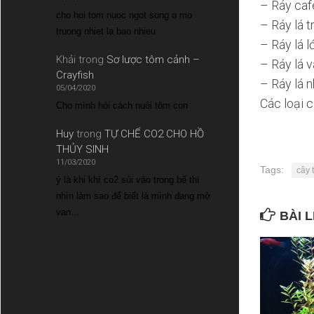
– Ráy caf
cho hoi tom nuoc ngot song o mo
– Ráy lá t
truong nhiet la bao nhieu
– Ráy lá l
Khải
trong
Sơ lược tôm cảnh –
– Ráy lá v
Crayfish
– Ráy lá 
05/04/2020
Các loại c
Cho mình hỏi cách nuôi tôm con
Huy
trong
TỰ CHẾ CO2 CHO HỒ
THỦY SINH
11/03/2020
Tags:
cây 
ý là khi khí co2 sủi vào trong bể thì
nhìn làm sao để biết là mình đang mở
van…
BÀI L