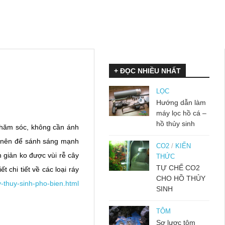
+ ĐỌC NHIỀU NHẤT
LỌC
Hướng dẫn làm
máy lọc hồ cá –
hồ thủy sinh
 chăm sóc, không cần ánh
g nên để sánh sáng mạnh
CO2
/
KIẾN
ơn giản ko được vùi rễ cây
THỨC
TỰ CHẾ CO2
 chi tiết về các loại ráy
CHO HỒ THỦY
y-thuy-sinh-pho-bien.html
SINH
TÔM
Sơ lược tôm