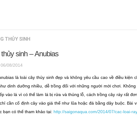
G THỦY SINH
 thủy sinh – Anubias
·
06/08/2014
nubias là loài cây thủy sinh đẹp và không yêu cầu cao về điều kiện
hư dinh dưỡng nhiều, dễ trồng đối với những người mới chơi. Khôn
iếp vào lá vì có thể làm lá bị rửa và thủng lỗ, cách trồng cây ráy rất đ
hỉ cần cố định cây vào giá thể như lũa hoặc đá bằng dây buộc. Bài viết
ác bạn có thể tham khảo tại:
http://saigonaqua.com/2014/07/cac-loai-ra