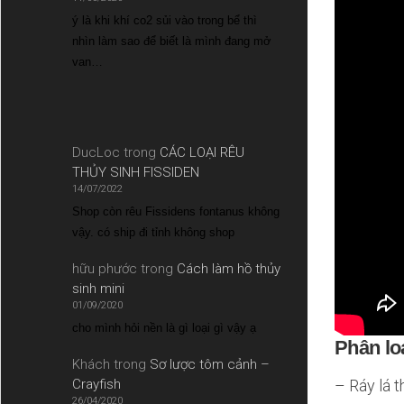
ý là khi khí co2 sủi vào trong bể thì
nhìn làm sao để biết là mình đang mở
van…
DucLoc
trong
CÁC LOẠI RÊU
THỦY SINH FISSIDEN
14/07/2022
Shop còn rêu Fissidens fontanus không
vậy. có ship đi tỉnh không shop
hữu phước
trong
Cách làm hồ thủy
sinh mini
01/09/2020
cho mình hỏi nền là gì loại gì vậy ạ
Phân loạ
Khách
trong
Sơ lược tôm cảnh –
– Ráy lá 
Crayfish
26/04/2020