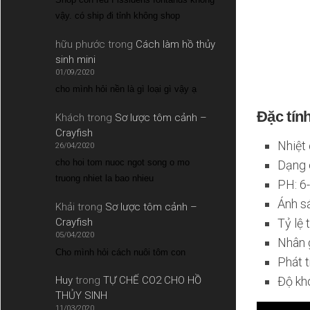
vậy. có ship đi tỉnh không shop
hữu phước
trong
Cách làm hồ thủy
sinh mini
01/09/2020
cho mình hỏi nền là gì loại gì vậy ạ
Đặc tín
Khách
trong
Sơ lược tôm cảnh –
Crayfish
Nhiệt
26/04/2020
cho hoi tom nuoc ngot song o mo
Dạng c
truong nhiet la bao nhieu
PH: 6
Ánh s
Khải
trong
Sơ lược tôm cảnh –
Crayfish
Tỷ lệ
05/04/2020
Nhân g
Cho mình hỏi cách nuôi tôm con
Phát t
Huy
trong
TỰ CHẾ CO2 CHO HỒ
Độ kh
THỦY SINH
11/03/2020