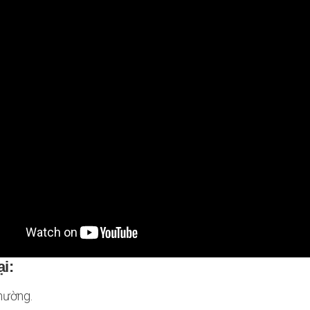
i:
thường.