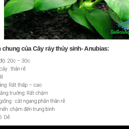
h chung của Cây ráy thủy sinh- Anubias:
 độ: 20c – 30c
ây : thân rễ
-8
áng: Rất thấp – cao
 tăng trưởng: Rất chậm
iống : cắt ngang phần thân rễ
riển: chậm đến trung bình
ó: Dễ