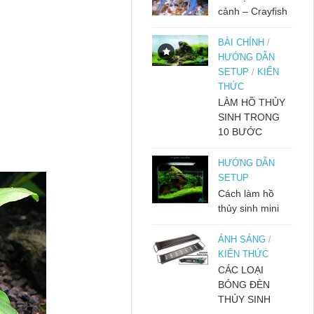
cảnh – Crayfish
BÀI CHÍNH
/
HƯỚNG DẪN
SETUP
/
KIẾN
THỨC
LÀM HỒ THỦY
SINH TRONG
10 BƯỚC
HƯỚNG DẪN
SETUP
Cách làm hồ
thủy sinh mini
ÁNH SÁNG
/
KIẾN THỨC
CÁC LOẠI
BÓNG ĐÈN
THỦY SINH