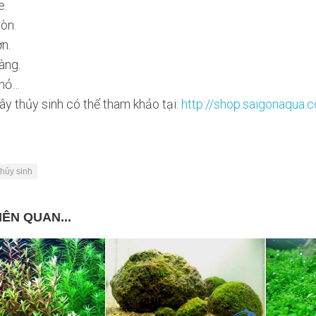
e.
ròn.
ớn.
àng.
nhỏ…
ây thủy sinh có thể tham khảo tại:
http://shop.saigonaqua.
thủy sinh
IÊN QUAN...