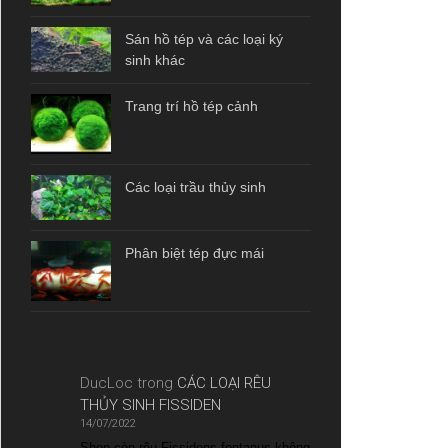
Sán hồ tép và các loại ký
sinh khác
Trang trí hồ tép cảnh
Các loại trầu thủy sinh
Phân biệt tép đực mái
DucLoc
trong
CÁC LOẠI RÊU
THỦY SINH FISSIDEN
14/07/2022
Shop còn rêu Fissidens fontanus không