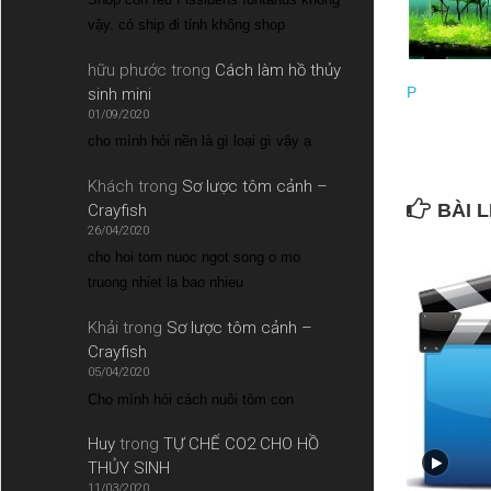
vậy. có ship đi tỉnh không shop
hữu phước
trong
Cách làm hồ thủy
P
sinh mini
01/09/2020
cho mình hỏi nền là gì loại gì vậy ạ
Khách
trong
Sơ lược tôm cảnh –
BÀI L
Crayfish
26/04/2020
cho hoi tom nuoc ngot song o mo
truong nhiet la bao nhieu
Khải
trong
Sơ lược tôm cảnh –
Crayfish
05/04/2020
Cho mình hỏi cách nuôi tôm con
Huy
trong
TỰ CHẾ CO2 CHO HỒ
THỦY SINH
11/03/2020