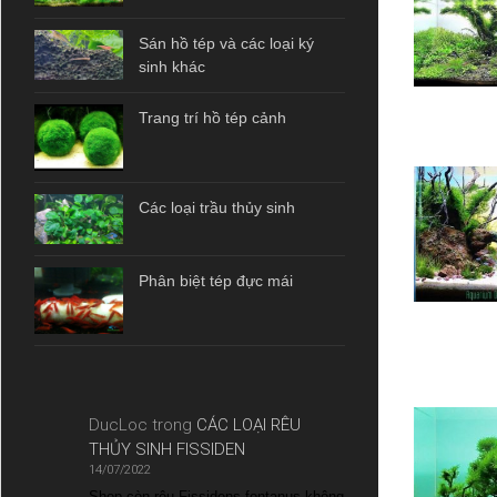
Sán hồ tép và các loại ký
sinh khác
Trang trí hồ tép cảnh
Các loại trầu thủy sinh
Phân biệt tép đực mái
DucLoc
trong
CÁC LOẠI RÊU
THỦY SINH FISSIDEN
14/07/2022
Shop còn rêu Fissidens fontanus không