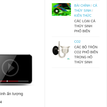
BÀI CHÍNH
/
CÁ
THỦY SINH
/
KIẾN THỨC
CÁC LOẠI CÁ
THỦY SINH
PHỔ BIẾN
CO2
CÁC BỘ TRỘN
CO2 PHỔ BIẾN
TRONG HỒ
THỦY SINH
sinh ấn tượng
14