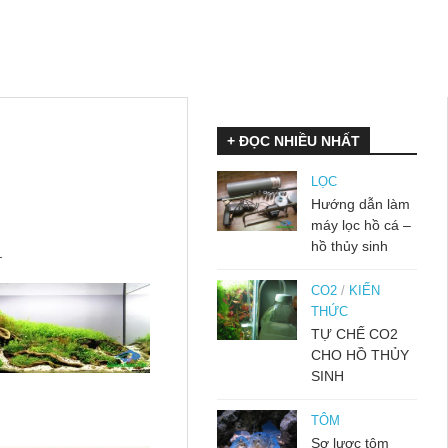
+ ĐỌC NHIỀU NHẤT
LỌC
Hướng dẫn làm
máy lọc hồ cá –
hồ thủy sinh
.
CO2
/
KIẾN
THỨC
TỰ CHẾ CO2
CHO HỒ THỦY
SINH
TÔM
Sơ lược tôm