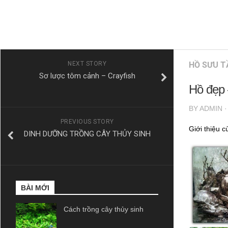
NEXT STORY
HỒ SƯU T
Sơ lược tôm cảnh – Crayfish
Hồ đẹp 
BY
ADMIN
PREVIOUS STORY
Giới thiệu 
DINH DƯỠNG TRỒNG CÂY THỦY SINH
BÀI MỚI
Cách trồng cây thủy sinh