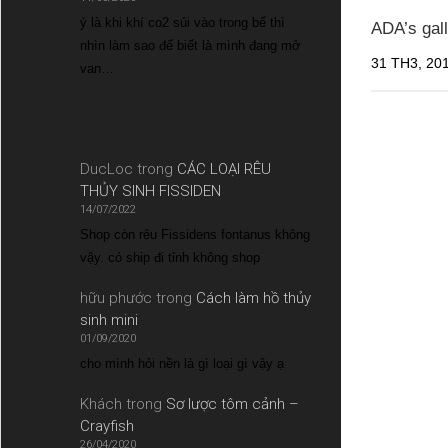
ý là khi khí co2 sủi vào trong bể thì
ADA’s gal
nhìn làm sao để biết là mình đang mở
31 TH3, 20
van…
DucLoc
trong
CÁC LOẠI RÊU
THỦY SINH FISSIDEN
14/07/2022
Shop còn rêu Fissidens fontanus không
vậy. có ship đi tỉnh không shop
hữu phước
trong
Cách làm hồ thủy
sinh mini
01/09/2020
cho mình hỏi nền là gì loại gì vậy ạ
Khách
trong
Sơ lược tôm cảnh –
Crayfish
26/04/2020