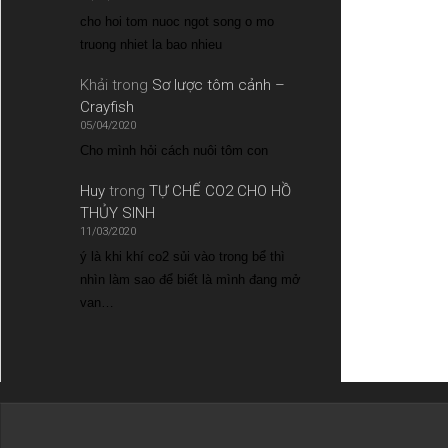
cho hoi tom nuoc ngot song o mo
truong nhiet la bao nhieu
Khải
trong
Sơ lược tôm cảnh –
Crayfish
05/04/2020
Cho mình hỏi cách nuôi tôm con
Huy
trong
TỰ CHẾ CO2 CHO HỒ
THỦY SINH
11/03/2020
ý là khi khí co2 sủi vào trong bể thì
nhìn làm sao để biết là mình đang mở
van…