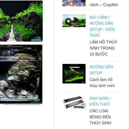
cảnh – Crayfish
BÀI CHÍNH
/
HƯỚNG DẪN
SETUP
/
KIẾN
THỨC
LÀM HỒ THỦY
SINH TRONG
10 BƯỚC
HƯỚNG DẪN
SETUP
Cách làm hồ
thủy sinh mini
ÁNH SÁNG
/
KIẾN THỨC
CÁC LOẠI
BÓNG ĐÈN
THỦY SINH